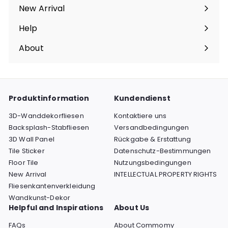
maximieren
New Arrival
Help
Menü
maximieren
About
Menü
maximieren
Produktinformation
Kundendienst
3D-Wanddekorfliesen
Kontaktiere uns
Backsplash-Stabfliesen
Versandbedingungen
3D Wall Panel
Rückgabe & Erstattung
Tile Sticker
Datenschutz-Bestimmungen
Floor Tile
Nutzungsbedingungen
New Arrival
INTELLECTUAL PROPERTY RIGHTS
Fliesenkantenverkleidung
Wandkunst-Dekor
Helpful and Inspirations
About Us
FAQs
About Commomy