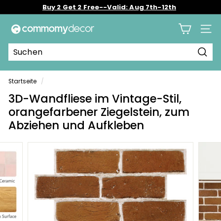
Direkt
Buy 2 Get 2 Free--Valid: Aug 7th-12th
zum
Pause
Inhalt
C
Diashow
Seite
o
m
Such
m
o
Startseite
/
m
3D-Wandfliese im Vintage-Stil,
y
orangefarbener Ziegelstein, zum
Abziehen und Aufkleben