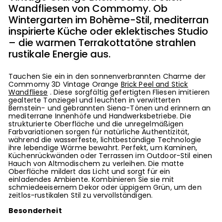
Wandfliesen von Commomy. Ob
Wintergarten im Bohème-Stil, mediterran
inspirierte Küche oder eklektisches Studio
– die warmen Terrakottatöne strahlen
rustikale Energie aus.
Tauchen Sie ein in den sonnenverbrannten Charme der
Commomy 3D Vintage Orange
Brick Peel and Stick
Wandfliese
. Diese sorgfältig gefertigten Fliesen imitieren
gealterte Tonziegel und leuchten in verwitterten
Bernstein- und gebrannten Siena-Tönen und erinnern an
mediterrane Innenhöfe und Handwerksbetriebe. Die
strukturierte Oberfläche und die unregelmäßigen
Farbvariationen sorgen für natürliche Authentizität,
während die wasserfeste, lichtbeständige Technologie
ihre lebendige Wärme bewahrt. Perfekt, um Kaminen,
Küchenrückwänden oder Terrassen im Outdoor-Stil einen
Hauch von Altmodischem zu verleihen. Die matte
Oberfläche mildert das Licht und sorgt für ein
einladendes Ambiente. Kombinieren Sie sie mit
schmiedeeisernem Dekor oder üppigem Grün, um den
zeitlos-rustikalen Stil zu vervollständigen.
Besonderheit