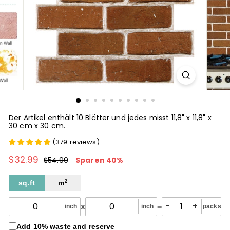
Der Artikel enthält 10 Blätter und jedes misst 11,8" x 11,8" x
30 cm x 30 cm.
(
379
reviews
)
$32.99
$32.99
Normaler
Sonderpreis
$54.99
$54.99
Sparen 40%
Preis
sq.ft
m
2
-
+
x
=
inch
inch
packs
Add 10% waste and reserve