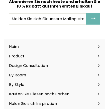
Abonnieren Sie noch heute und erhalten Sie
e
P
10 % Rabatt auf Ihren ersten Einkauf
i
r
s
e
i
Melden
s
Sie
sich
für
unsere
Mailingliste
an
Heim
Product
Menü
maximieren
Design Consultation
By Room
Menü
maximieren
By Style
Menü
maximieren
Kaufen Sie Fliesen nach Farben
Menü
maximieren
Holen Sie sich Inspiration
Menü