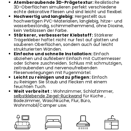
Atemberaubende 3D-Prägetextur:
Realistische
3D-Oberflächen simulieren perfekt verschiedene
echte dekorative Fliesen und sind leicht und flexibel.
Hochwertig und langlebig:
Hergestellt aus
hochwertigen PVC-Materialien, langlebig, hitze- und
wasserbeständig, schimmelhemmend, ohne Dioxine,
kein Verblassen der Farbe.
Stärkerer, verbesserter Klebstoff:
Stärkerer
Trägerkleber haftet nicht nur fest auf glatten und
sauberen Oberflächen, sondern auch auf leicht
strukturierten Wänden.
Einfache und schnelle Installation:
Einfach
abziehen und aufkleben! Einfach mit Cuttermesser
oder Schere zuschneiden. Schluss mit schmutzigen,
zeitraubenden und nervenaufreibenden
Fliesenverlegungen mit Fugenmörtel.
Leicht zu reinigen und zu pflegen:
Einfach
zu
Reinigen Sie Staub und Flecken mit einem
feuchten Tuch.
Weit verbreitet
:
Wohnzimmer, Schlafzimmer,
selbstklebende Ziegel-Rückwand
für Küche
,
Badezimmer, Waschküche, Flur, Büro,
Wohnmobil/Camper usw.