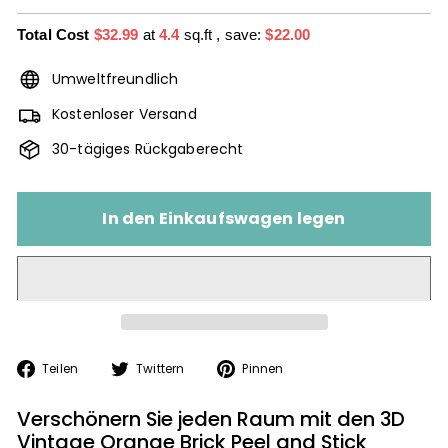
Total Cost
$32.99
at
4.4
sq.ft
, save:
$22.00
Umweltfreundlich
Kostenloser Versand
30-tägiges Rückgaberecht
In den Einkaufswagen legen
Auf
Auf
Auf
Teilen
Twittern
Pinnen
Facebook
Twitter
Pinterest
teilen
twittern
pinnen
Verschönern Sie jeden Raum mit den 3D
Vintage Orange Brick Peel and Stick