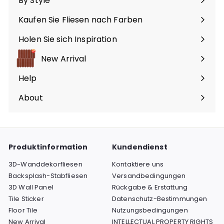
By Style
Menü
maximieren
Kaufen Sie Fliesen nach Farben
Menü
maximieren
Holen Sie sich Inspiration
Menü
maximieren
New Arrival
Help
Menü
maximieren
About
Menü
maximieren
Produktinformation
Kundendienst
3D-Wanddekorfliesen
Kontaktiere uns
Backsplash-Stabfliesen
Versandbedingungen
3D Wall Panel
Rückgabe & Erstattung
Tile Sticker
Datenschutz-Bestimmungen
Floor Tile
Nutzungsbedingungen
New Arrival
INTELLECTUAL PROPERTY RIGHTS