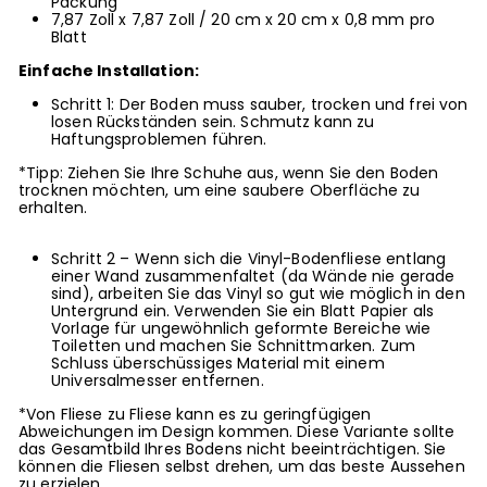
Packung
7,87
Zoll x
7,87
Zoll / 20 cm x 20 cm x 0,8 mm pro
Blatt
Einfache Installation:
Schritt 1: Der Boden muss sauber, trocken und frei von
losen Rückständen sein. Schmutz kann zu
Haftungsproblemen führen.
*Tipp: Ziehen Sie Ihre Schuhe aus, wenn Sie den Boden
trocknen möchten, um eine saubere Oberfläche zu
erhalten.
Schritt 2 – Wenn sich die Vinyl-Bodenfliese entlang
einer Wand zusammenfaltet (da Wände nie gerade
sind), arbeiten Sie das Vinyl so gut wie möglich in den
Untergrund ein. Verwenden Sie ein Blatt Papier als
Vorlage für ungewöhnlich geformte Bereiche wie
Toiletten und machen Sie Schnittmarken. Zum
Schluss überschüssiges Material mit einem
Universalmesser entfernen.
*Von Fliese zu Fliese kann es zu geringfügigen
Abweichungen im Design kommen. Diese Variante sollte
das Gesamtbild Ihres Bodens nicht beeinträchtigen. Sie
können die Fliesen selbst drehen, um das beste Aussehen
zu erzielen.