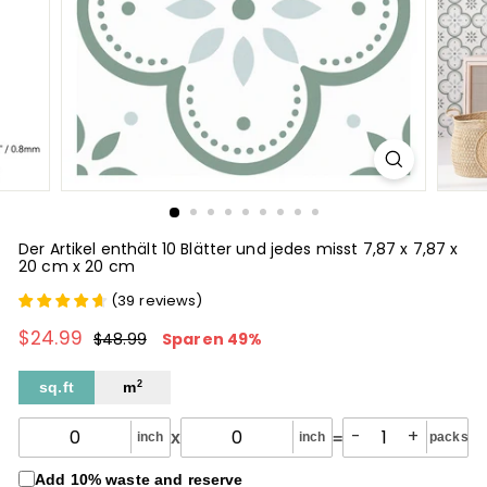
Der Artikel enthält 10 Blätter und jedes misst 7,87 x 7,87 x
20 cm x 20 cm
(
39
reviews
)
$24.99
$24.99
Normaler
Sonderpreis
$48.99
$48.99
Sparen 49%
Preis
sq.ft
m
2
-
+
x
=
inch
inch
packs
Add 10% waste and reserve