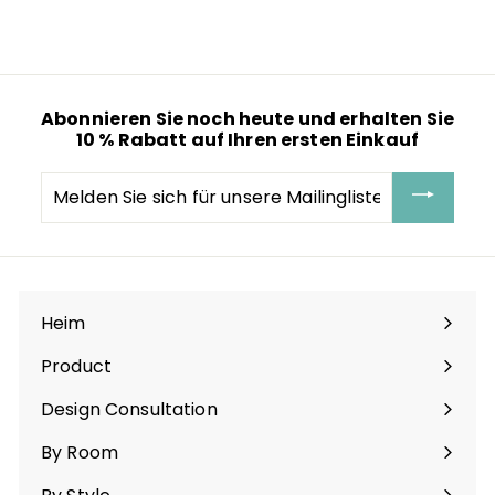
o
o
2
(
39
reviews
)
n
r
4
d
m
.
e
a
9
r
l
9
p
e
r
r
Abonnieren Sie noch heute und erhalten Sie
e
P
10 % Rabatt auf Ihren ersten Einkauf
i
r
s
e
i
Melden
s
Sie
sich
für
unsere
Mailingliste
an
Heim
Product
Menü
maximieren
Design Consultation
By Room
Menü
maximieren