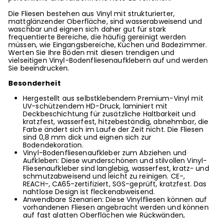
Die Fliesen bestehen aus Vinyl mit strukturierter,
mattglänzender Oberfläche, sind wasserabweisend und
waschbar und eignen sich daher gut für stark
frequentierte Bereiche, die häufig gereinigt werden
müssen, wie Eingangsbereiche, Küchen und Badezimmer.
Werten Sie Ihre Böden mit diesen trendigen und
vielseitigen Vinyl-Bodenfliesenaufklebern auf und werden
Sie beeindrucken.
Besonderheit
Hergestellt aus selbstklebendem Premium-Vinyl mit
UV-schützendem HD-Druck, laminiert mit
Deckbeschichtung für zusätzliche Haltbarkeit und
kratzfest, wasserfest, hitzebeständig, abnehmbar, die
Farbe ändert sich im Laufe der Zeit nicht. Die Fliesen
sind 0,8 mm dick und eignen sich zur
Bodendekoration.
Vinyl-Bodenfliesenaufkleber zum Abziehen und
Aufkleben: Diese wunderschönen und stilvollen Vinyl-
Fliesenaufkleber sind langlebig, wasserfest, kratz- und
schmutzabweisend und leicht zu reinigen. CE-,
REACH-, CA65-zertifiziert, SGS-geprüft, kratzfest. Das
nahtlose Design ist fleckenabweisend.
Anwendbare Szenarien: Diese Vinylfliesen können auf
vorhandenen Fliesen angebracht werden und können
auf fast glatten Oberflächen wie Rückwänden,