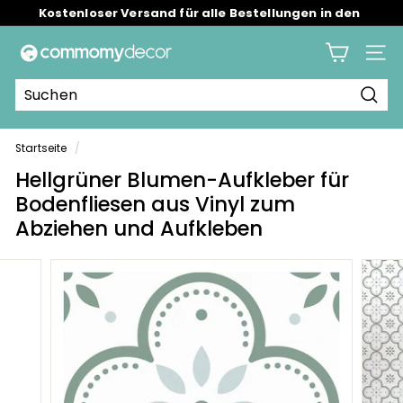
Direkt
Kostenloser Versand für alle Bestellungen in den
zum
USA/UK/AU.
Pause
Inhalt
C
Diashow
Seite
o
m
Such
m
o
Startseite
/
m
Hellgrüner Blumen-Aufkleber für
y
Bodenfliesen aus Vinyl zum
Abziehen und Aufkleben