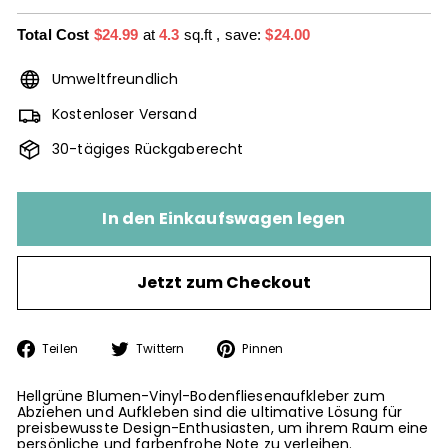
Total Cost
$24.99
at
4.3
sq.ft
, save:
$24.00
Umweltfreundlich
Kostenloser Versand
30-tägiges Rückgaberecht
In den Einkaufswagen legen
Jetzt zum Checkout
Auf
Auf
Auf
Teilen
Twittern
Pinnen
Facebook
Twitter
Pinterest
teilen
twittern
pinnen
Hellgrüne Blumen-Vinyl-Bodenfliesenaufkleber zum
Abziehen und Aufkleben sind die ultimative Lösung für
preisbewusste Design-Enthusiasten, um ihrem Raum eine
persönliche und farbenfrohe Note zu verleihen.