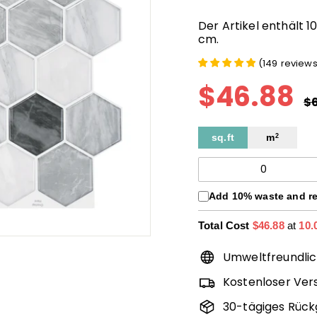
Der Artikel enthält 10
cm.
(
149
review
$46.88
$
N
Pr
$
sq.ft
m
2
Add 10% waste and r
Total Cost
$46.88
at
10.
Umweltfreundli
Kostenloser Ver
30-tägiges Rüc