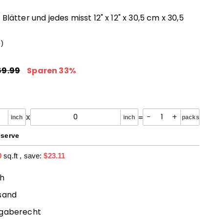
 Blätter und jedes misst 12" x 12" x 30,5 cm x 30,5
s
)
46.88
ormaler
Sonderpreis
eis
69.99
$69.99
Sparen 33%
-
+
x
=
inch
inch
packs
eserve
0
sq.ft
, save:
$23.11
ch
sand
kgaberecht