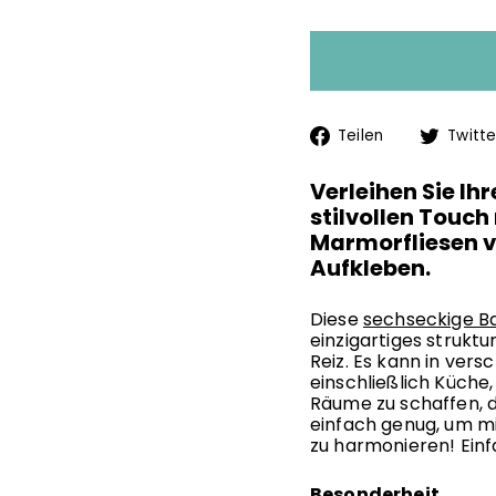
Auf
Teilen
Twitte
Facebook
teilen
Verleihen Sie I
stilvollen Touc
Marmorfliesen
Aufkleben.
Diese
sechseckige B
einzigartiges strukt
Reiz. Es kann in ve
einschließlich Küch
Räume zu schaffen, di
einfach genug, um m
zu harmonieren! Einf
Besonderheit