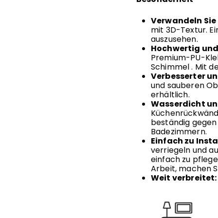
Verwandeln Sie 
mit 3D-Textur. Ei
auszusehen.
Hochwertig und
Premium-PU-Klebe
Schimmel
. Mit d
Verbesserter un
und sauberen Obe
erhältlich.
Wasserdicht un
Küchenrückwände
beständig gegen 
Badezimmern.
Einfach zu
Insta
verriegeln und a
einfach zu pflege
Arbeit, machen Si
Weit verbreitet: