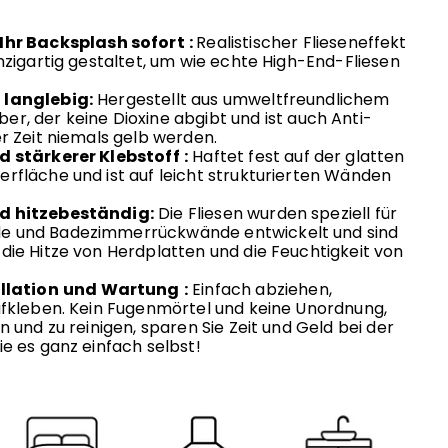
Ihr
Backsplash sofort
:
Realistischer Flieseneffekt
nzigartig gestaltet, um wie echte High-End-Fliesen
 langlebig:
Hergestellt aus umweltfreundlichem
r, der keine Dioxine abgibt
und ist auch Anti-
er Zeit niemals gelb werden.
d stärkerer Klebstoff
:
Haftet fest auf der glatten
rfläche und ist auf leicht strukturierten Wänden
d hitzebeständig:
Die Fliesen wurden speziell für
 und Badezimmerrückwände entwickelt und sind
die Hitze von Herdplatten und die Feuchtigkeit von
llation
und Wartung
:
Einfach abziehen,
ufkleben. Kein Fugenmörtel und keine Unordnung,
n und zu reinigen, sparen Sie Zeit und Geld bei der
e es ganz einfach selbst!