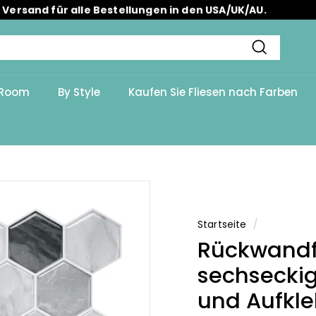
 Versand für alle Bestellungen in den USA/UK/AU.
Pause
Diashow
Suchen
 Room
By Style
Kaufen Sie Fliesen nach Farben
Startseite
/
Rückwandf
sechsecki
und Aufkl