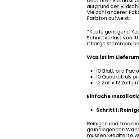
beachten Sie, dass d
aufgrund der Bildsch
Vielzahl anderer Fa
Farbton aufweist.
*Kaufe genügend Kach
Schnittverlust von 10
Charge stammen, um 
Was ist im Lieferu
10 Blatt pro Pac
10 Quadratfuß p
12 Zoll x
12
Zoll pr
Einfache Installati
Schritt 1: Reini
Reinigen und trocknen
grundlegenden Wando
müssen. Gealterte W