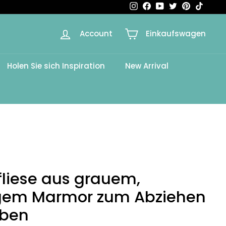
Instagram
Facebook
YouTube
Twitter
Pinterest
TikTok
Account
Einkaufswagen
Holen Sie sich Inspiration
New Arrival
liese aus grauem,
gem Marmor zum Abziehen
eben