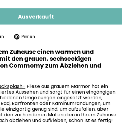
Ausverkauft
Auf
Auf
rn
Pinnen
Twitter
Pinterest
twittern
pinnen
hrem Zuhause einen warmen und
h mit den grauen, sechseckigen
 von Commomy zum Abziehen und
acksplash-
Fliese aus grauem Marmor hat ein
uriertes Aussehen und sorgt für einen eingängigen
rschiedenen Umgebungen eingesetzt werden,
e, Bad, Barfronten oder Kaminumrandungen, um
e einzigartig genug sind, um aufzufallen, aber
it den vorhandenen Materialien in Ihrem Zuhause
ach abziehen und aufkleben, schon ist es fertig!