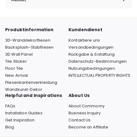
Menü
maximieren
Produktinformation
Kundendienst
3D-Wanddekorfliesen
Kontaktiere uns
Backsplash-Stabfliesen
Versandbedingungen
3D Wall Panel
Rückgabe & Erstattung
Tile Sticker
Datenschutz-Bestimmungen
Floor Tile
Nutzungsbedingungen
New Arrival
INTELLECTUAL PROPERTY RIGHTS
Fliesenkantenverkleidung
Wandkunst-Dekor
Helpful and Inspirations
About Us
FAQs
About Commomy
Installation Guides
Business Inquiry
Get Inspiration
Contact Us
Blog
Become an Affiliate