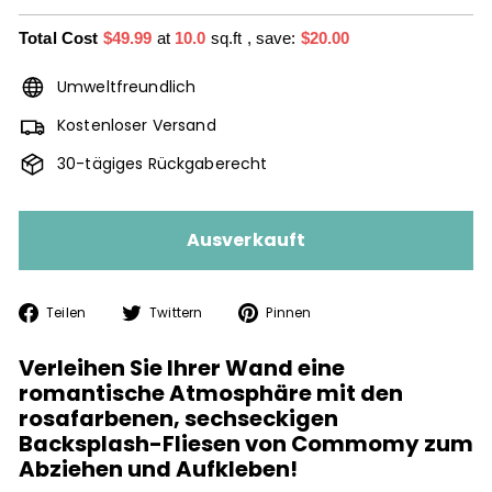
Total Cost
$49.99
at
10.0
sq.ft
, save:
$20.00
Umweltfreundlich
Kostenloser Versand
30-tägiges Rückgaberecht
Ausverkauft
Auf
Auf
Auf
Teilen
Twittern
Pinnen
Facebook
Twitter
Pinterest
teilen
twittern
pinnen
Verleihen Sie Ihrer Wand eine
romantische Atmosphäre mit den
rosafarbenen, sechseckigen
Backsplash-Fliesen von Commomy zum
Abziehen und Aufkleben!