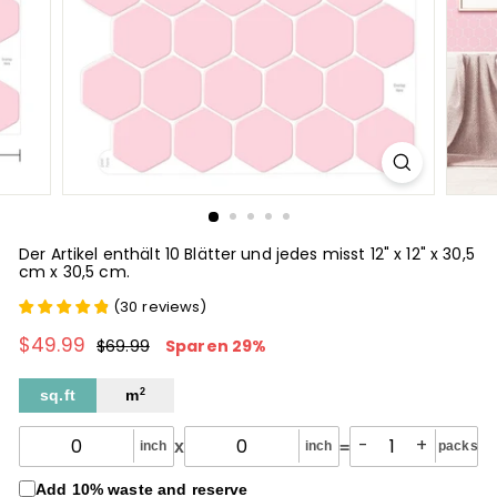
Der Artikel enthält 10 Blätter und jedes misst 12" x 12" x 30,5
cm x 30,5 cm.
(
30
reviews
)
$49.99
$49.99
Normaler
Sonderpreis
$69.99
$69.99
Sparen 29%
Preis
sq.ft
m
2
-
+
x
=
inch
inch
packs
Add 10% waste and reserve