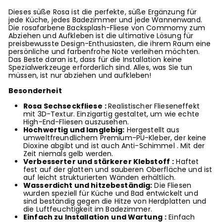
Dieses süße Rosa ist die perfekte, süße Ergänzung für
jede Küche, jedes Badezimmer und jede Wannenwand.
Die rosafarbene Backsplash-Fliese von Commomy zum
Abziehen und Aufkleben ist die ultimative Lösung für
preisbewusste Design-Enthusiasten, die ihrem Raum eine
persönliche und farbenfrohe Note verleihen möchten.
Das Beste daran ist, dass für die Installation keine
Spezialwerkzeuge erforderlich sind. Alles, was Sie tun
müssen, ist nur abziehen und aufkleben!
Besonderheit
Rosa Sechseckfliese
:
Realistischer Flieseneffekt
mit 3D-Textur. Einzigartig gestaltet, um wie echte
High-End-Fliesen auszusehen.
Hochwertig und langlebig:
Hergestellt aus
umweltfreundlichem Premium-PU-Kleber, der keine
Dioxine abgibt
und ist auch Anti-Schimmel
. Mit der
Zeit niemals gelb werden.
Verbesserter und stärkerer Klebstoff
:
Haftet
fest auf der glatten und sauberen Oberfläche und ist
auf leicht strukturierten Wänden erhältlich.
Wasserdicht und hitzebeständig:
Die Fliesen
wurden speziell für Küche und Bad entwickelt und
sind beständig gegen die Hitze von Herdplatten und
die Luftfeuchtigkeit im Badezimmer.
Einfach zu
Installation
und Wartung
:
Einfach