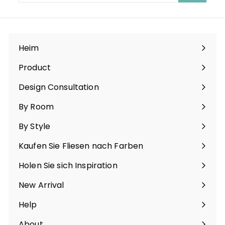
sich
für
unsere
Mailingliste
an
Heim
Product
Menü
maximieren
Design Consultation
By Room
Menü
maximieren
By Style
Menü
maximieren
Kaufen Sie Fliesen nach Farben
Menü
maximieren
Holen Sie sich Inspiration
Menü
maximieren
New Arrival
Help
Menü
maximieren
About