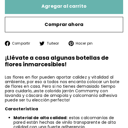
Agregar al carrito
Comprar ahora
Compartir
Tuitear
Pinear
Compartir
Tuitear
Hacer pin
en
en
en
Facebook
Twitter
Pinterest
¡Llévate a casa algunas botellas de
flores inmarcesibles!
Las flores en flor pueden aportar calidez y vitalidad al
ambiente, por eso a todos nos encanta colocar un bote
de flores en casa. Pero si no tienes demasiado tiempo
para cuidarlo, ¡este colorido jarrón Commomy con
lavanda y cáscara de amapola y calcomanía adhesiva
puede ser tu elección perfecta!
Característica
Material de alta calidad:
estas calcomanías de
pared están hechas de vinilo transparente de alta
calidad con una fuerte adherencia.