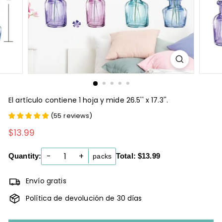
El artículo contiene 1 hoja y mide 26.5'' x 17.3''.
(
55
reviews
)
$13.99
$13.99
Precio
habitual
-
+
Quantity:
Total: $13.99
packs
Envío gratis
Política de devolución de 30 días