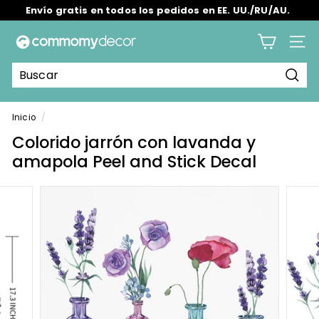
Ir
Envío gratis en todos los pedidos en EE. UU./RU/AU.
directamente
diapositivas
al
C
pausa
contenido
Nave
o
m
Busc
m
o
Inicio
/
m
Colorido jarrón con lavanda y
y
amapola Peel and Stick Decal