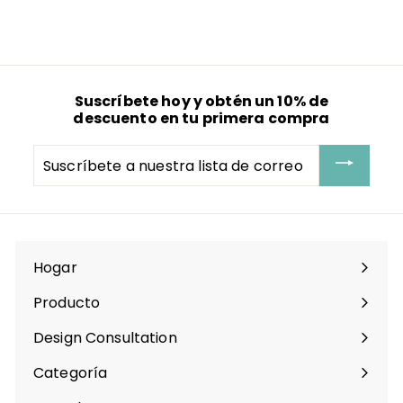
1
(
55
reviews
)
3
.
9
9
Suscríbete hoy y obtén un 10% de
descuento en tu primera compra
Suscríbete
a
nuestra
lista
de
correo
Hogar
Producto
Expandir
menú
Design Consultation
Categoría
Expandir
menú