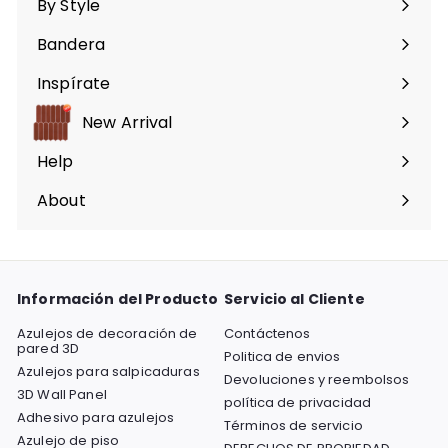
By Style
Expandir
menú
Bandera
Expandir
menú
Inspírate
Expandir
menú
New Arrival
Help
Expandir
menú
About
Expandir
menú
Información del Producto
Servicio al Cliente
Azulejos de decoración de
Contáctenos
pared 3D
Politica de envios
Azulejos para salpicaduras
Devoluciones y reembolsos
3D Wall Panel
política de privacidad
Adhesivo para azulejos
Términos de servicio
Azulejo de piso