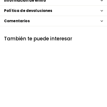
Información de envío
Política de devoluciones
Comentarios
También te puede interesar
Colorido jarrón con
lavanda y amapola
Peel and Stick Decal
$13.99
$