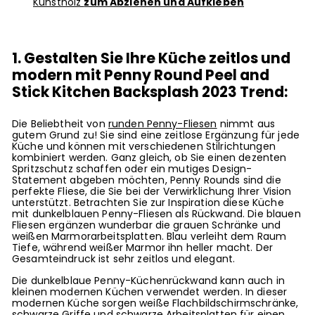
Kunstholz
zum Abziehen und Aufkleben
1. Gestalten Sie Ihre Küche zeitlos und
modern mit Penny Round Peel and
Stick Kitchen Backsplash 2023 Trend:
Die Beliebtheit von
runden Penny-Fliesen
nimmt aus
gutem Grund zu! Sie sind eine zeitlose Ergänzung für jede
Küche und können mit verschiedenen Stilrichtungen
kombiniert werden. Ganz gleich, ob Sie einen dezenten
Spritzschutz schaffen oder ein mutiges Design-
Statement abgeben möchten, Penny Rounds sind die
perfekte Fliese, die Sie bei der Verwirklichung Ihrer Vision
unterstützt. Betrachten Sie zur Inspiration diese Küche
mit dunkelblauen Penny-Fliesen als Rückwand. Die blauen
Fliesen ergänzen wunderbar die grauen Schränke und
weißen Marmorarbeitsplatten. Blau verleiht dem Raum
Tiefe, während weißer Marmor ihn heller macht. Der
Gesamteindruck ist sehr zeitlos und elegant.
Die dunkelblaue Penny-Küchenrückwand kann auch in
kleinen modernen Küchen verwendet werden. In dieser
modernen Küche sorgen weiße Flachbildschirmschränke,
schwarze Griffe und schwarze Arbeitsplatten für einen