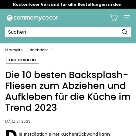
Direkt
Sommertagsverkauf bis zu 45 % Rabatt
zum
Pause
Inhalt
C
Diashow
Seite
o
m
Such
m
o
Startseite
/
Nachricht
/
m
TILE STICKERS
y
Die 10 besten Backsplash-
Fliesen zum Abziehen und
Aufkleben für die Küche im
Trend 2023
MÄRZ 21, 2023
D
ie Installation einer Küchenrückwand kann