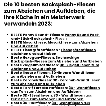
Die 10
besten Backsplash-Fliesen
zum Abziehen und Aufkleben, die
Ihre Küche in ein Meisterwerk
verwandeln 2023:
BESTE
Penny Round-
Fliesen:
Penny Round
Peel-
and-Stick-Backsplash-
Fliesen
BESTE Mosaikfliese:
Mosaikfliese zum Abziehen
und Aufkleben
BESTE
Fischgrätenfliesen
:
Fischgrätenfliesen
abziehen und aufkleben
Beste Hexogan-Fliesen:
Sechseckige
Backsplash-Fliesen zum Abziehen und Aufkleben
Beste Ziegelimitatfliesen:
3D-Ziegelfliesen zum
Abziehen und Aufkleben
Beste lineare Fliesen:
3D-lineare Wandfliesen
zum Abziehen und Aufkleben
Beste Keramikfliesen:
3D-Keramik-Wandfliesen
zum Abziehen und Aufkleben
Beste Ton-/Terrakottafliesen:
3D-
Wandfliesen
aus Ton zum Abziehen und
Aufkleben
Beste 3D-Steinfliesen:
3D-
Wandfliesen
aus
Kunststein
zum Abziehen und Aufkleben
Beste 3D-Holzfliesen:
3D-
Wandfliesen
aus